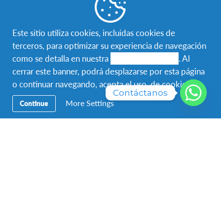
Facebook
Instagram
Twitter
WhatsApp
Este sitio utiliza cookies, incluidas cookies de
Navegación
Viaja con AFS
terceros, para optimizar su experiencia de navegación
Secundaria
como se detalla en nuestra
política de cookies
. Al
Hospeda con AFS
cerrar este banner, podrá desplazarse por esta página
o continuar navegando, acepta el uso de cookies.
Voluntariado Local
Contáctanos
More Settings
Continue
Acerca de AFS
Contáctenos
Para contactar a AFS Programas Interculturales Panamá,
llámenos al
223 8477
Visítenos en
Piso 31 – MyOffice Credicorp Bank Tower,
Calle 50. Ciudad de Panamá.