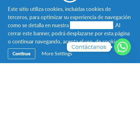
If you have any concerns about the application, don’t
Este sitio utiliza cookies, incluidas cookies de
hesitate to reach out to us at:
terceros, para optimizar su experiencia de navegación
como se detalla en nuestra
política de cookies
. Al
cerrar este banner, podrá desplazarse por esta página
o continuar navegando, acepta el uso de cookies.
Contáctanos
More Settings
Continue
Facebook
Instagram
Twitter
WhatsApp
Navegación
Viaja con AFS
Secundaria
Hospeda con AFS
Voluntariado Local
Acerca de AFS