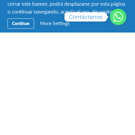
¿Cómo prefieres ser contactado(a)?
*
cerrar este banner, podrá desplazarse por esta página
o continuar navegando, acepta el uso de cookies.
Contáctanos
More Settings
Continue
¿Cuándo quieres iniciar tu programa?
*
Destino de preferencia
¿Cómo supiste de AFS?
*
Nombre de tu colegio o universidad