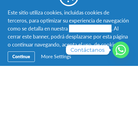
Este sitio utiliza cookies, incluidas cookies de
Navegación
Viaja con AFS
terceros, para optimizar su experiencia de navegación
Secundaria
como se detalla en nuestra
política de cookies
. Al
Hospeda con AFS
cerrar este banner, podrá desplazarse por esta página
o continuar navegando, acepta el uso de cookies.
Voluntariado Local
Contáctanos
More Settings
Continue
Acerca de AFS
Contáctenos
Para contactar a AFS Programas Interculturales Panamá,
llámenos al
223 8477
Visítenos en
Piso 31 – MyOffice Credicorp Bank Tower,
Calle 50. Ciudad de Panamá.